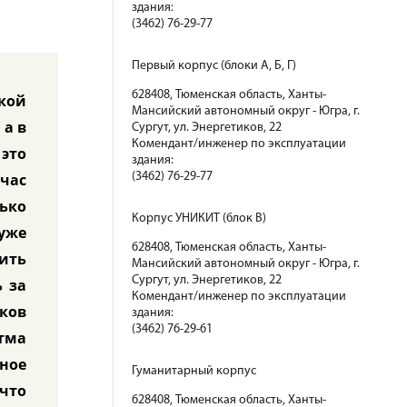
здания:
(3462) 76-29-77
Первый корпус (блоки А, Б, Г)
628408, Тюменская область, Ханты-
кой
Мансийский автономный округ - Югра, г.
 а в
Сургут, ул. Энергетиков, 22
Комендант/инженер по эксплуатации
это
здания:
час
(3462) 76-29-77
ько
Корпус УНИКИТ (блок В)
уже
628408, Тюменская область, Ханты-
ить
Мансийский автономный округ - Югра, г.
Сургут, ул. Энергетиков, 22
ь за
Комендант/инженер по эксплуатации
ков
здания:
(3462) 76-29-61
тма
ное
Гуманитарный корпус
 что
628408, Тюменская область, Ханты-