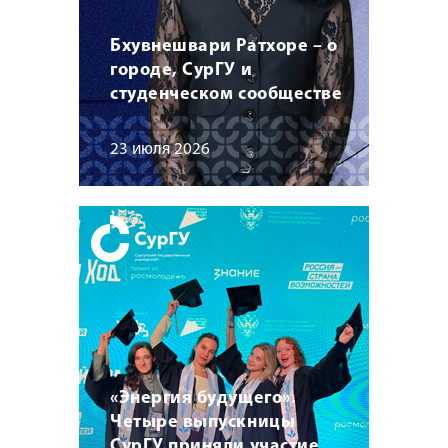
Бхувнешвари Ратхоре – о
городе, СурГУ и
студенческом сообществе
23 июля 2026
«Энергия будущего».
Четыре выпускницы
СурГУ приняли участие