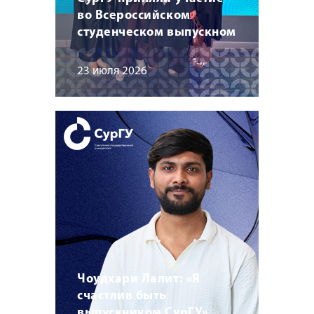
во Всероссийском
студенческом выпускном
23 июля 2026
Чоудхари Лалит: «Я
счастлив быть
выпускником СурГУ»