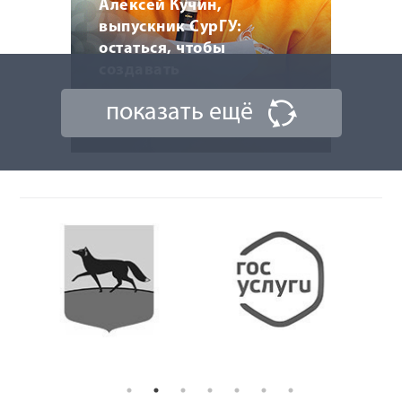
Алексей Кучин,
выпускник СурГУ:
остаться, чтобы
создавать
показать ещё
6 мая 2026