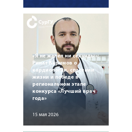
«Я не жалел ни секунды»:
Ринат Каримов о
кардиологии, спасении
жизни и победе в
региональном этапе
конкурса «Лучший врач
года»
15 мая 2026