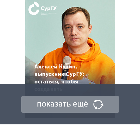
Алексей Кучин,
выпускник СурГУ:
остаться, чтобы
создавать
показать ещё
6 мая 2026