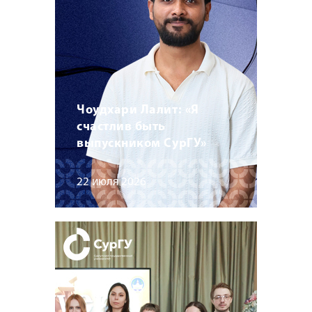
Чоудхари Лалит: «Я
счастлив быть
выпускником СурГУ»
22 июля 2026