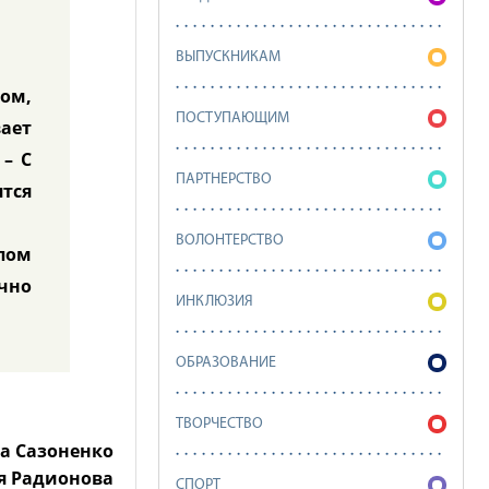
ВЫПУСКНИКАМ
гом,
ПОСТУПАЮЩИМ
вает
– С
ПАРТНЕРСТВО
ятся
ВОЛОНТЕРСТВО
пом
ично
ИНКЛЮЗИЯ
ОБРАЗОВАНИЕ
ТВОРЧЕСТВО
а Сазоненко
я Радионова
СПОРТ