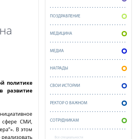
ПОЗДРАВЛЕНИЕ
на
МЕДИЦИНА
МЕДИА
НАГРАДЫ
ой политике
СВОИ ИСТОРИИ
в развитие
РЕКТОР О ВАЖНОМ
инициативное
в сфере СМИ,
СОТРУДНИКАМ
ра”». В этом
ю реализовать
Все специальности