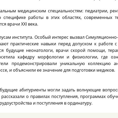
уальным медицинским специальностям: педиатрии, рен
 о специфике работы в этих областях, современных т
ся врачи XXI века.
рпусам института. Особый интерес вызвал Симуляционно
вают практические навыки перед допуском к работе с
тся будущие неонатологи, врачи скорой помощи, тера
осетила кафедру морфологии и физиологии, где озн
атели продемонстрировали уникальную коллекцию ан
се, и объяснили ее значение для подготовки медиков.
и будущие абитуриенты могли задать волнующие вопрос
 рассказали о правилах поступления, программах обуче
трудоустройства и поступления в ординатуру.