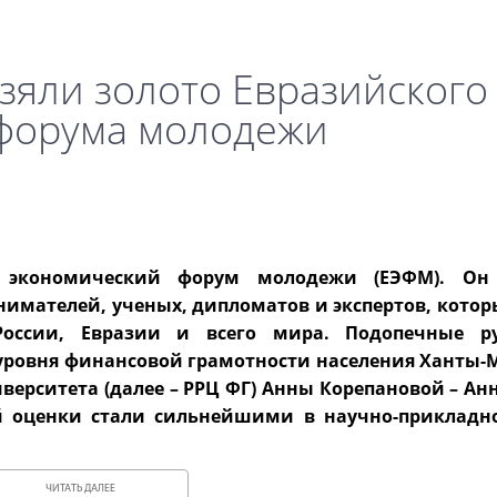
зяли золото Евразийского
форума молодежи
й экономический форум молодежи (ЕЭФМ). Он
нимателей, ученых, дипломатов и экспертов, котор
России, Евразии и всего мира. Подопечные ру
уровня финансовой грамотности населения Ханты-
иверситета (далее – РРЦ ФГ) Анны Корепановой – А
й оценки стали сильнейшими в научно-прикладн
ЧИТАТЬ ДАЛЕЕ