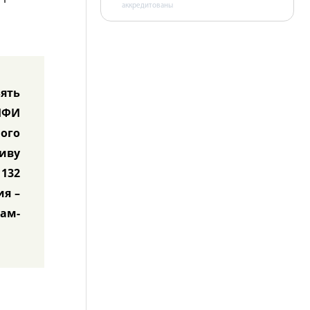
аккредитованы
зять
ИФИ
ого
тиву
132
ия –
рам-