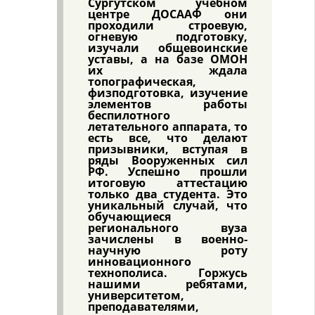
Сургутском учебном
центре ДОСААФ они
проходили строевую,
огневую подготовку,
изучали общевоинские
уставы, а на базе ОМОН
их ждала
топографическая,
физподготовка, изучение
элементов работы
беспилотного
летательного аппарата, то
есть все, что делают
призывники, вступая в
ряды Вооруженных сил
РФ. Успешно прошли
итоговую аттестацию
только два студента. Это
уникальный случай, что
обучающиеся
регионального вуза
зачислены в военно-
научную роту
инновационного
технополиса. Горжусь
нашими ребятами,
университетом,
преподавателями,