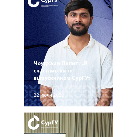
Чоудхари Лалит: «Я
счастлив быть
выпускником СурГУ»
22 июля 2026